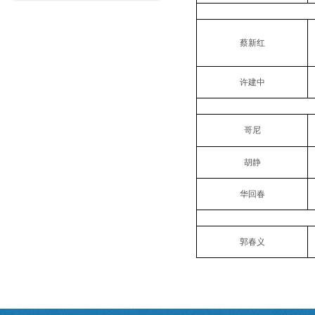
蔡新红
许建中
哥尼
胡静
华回春
郭春义